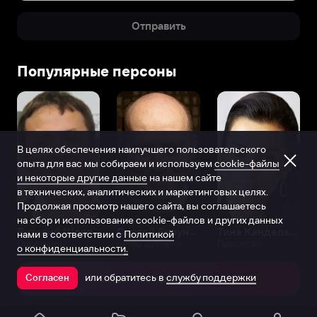
Отправить
Популярные персоны
В целях обеспечения наилучшего пользовательского
опыта для вас мы собираем и используем
cookie-файлы
и некоторые другие данные
на нашем сайте
в технических, аналитических и маркетинговых целях.
Продолжая просмотр нашего сайта, вы соглашаетесь
на сбор и использование cookie-файлов и других данных
Виталий Шляппо
Сергей Бурунов
Тина Канделаки
нами в соответствии с
Политикой
Продюсер
Актёр дубляжа
Продюсер
о конфиденциальности.
или обратитесь в
службу поддержки
Согласен
Открыть в приложении