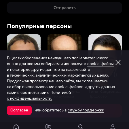
Отправить
Популярные персоны
В целях обеспечения наилучшего пользовательского
опыта для вас мы собираем и используем
cookie-файлы
и некоторые другие данные
на нашем сайте
в технических, аналитических и маркетинговых целях.
Продолжая просмотр нашего сайта, вы соглашаетесь
на сбор и использование cookie-файлов и других данных
Виталий Шляппо
Сергей Бурунов
Тина Канделаки
нами в соответствии с
Политикой
Продюсер
Актёр дубляжа
Продюсер
о конфиденциальности.
или обратитесь в
службу поддержки
Согласен
Открыть в приложении