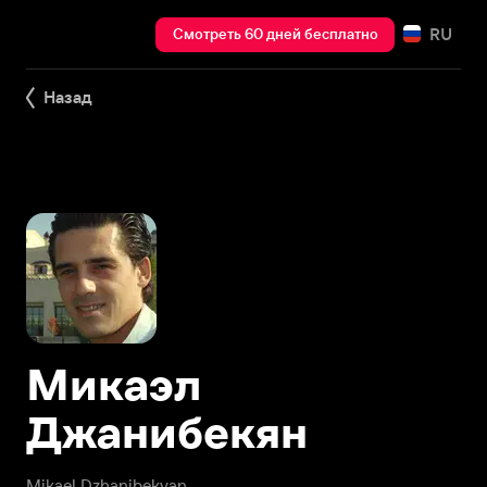
RU
Смотреть 60 дней бесплатно
Назад
Микаэл
Джанибекян
Mikael Dzhanibekyan