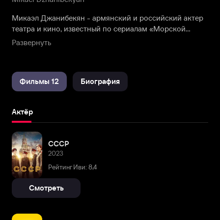
Микаэл Джанибекян - армянский и российский актер
театра и кино, известный по сериалам «Морской
патруль», «Тихая охота», «Торговый центр», фильмам
Развернуть
«Моя большая армянская свадьба», «Возвращение
блудного сына».
Фильмы 12
Биография
Актёр
СССР
2023
Рейтинг Иви: 8,4
Смотреть