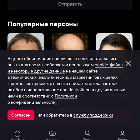
Отправить
Ереване,
в
1973-
Популярные персоны
ем
году
в
семье
народного
В целях обеспечения наилучшего пользовательского
артиста
опыта для вас мы собираем и используем
cookie-файлы
Армении
и некоторые другие данные
на нашем сайте
Карена
в технических, аналитических и маркетинговых целях.
Джанибекяна
Продолжая просмотр нашего сайта, вы соглашаетесь
(«Хаос»,
на сбор и использование cookie-файлов и других данных
«Рыжий
Виталий Шляппо
Сергей Бурунов
Тина Канделаки
нами в соответствии с
Политикой
Продюсер
Актёр дубляжа
Продюсер
самолет»,
о конфиденциальности.
«Аревик»).
или обратитесь в
службу поддержки
Микаэл
Согласен
Открыть в приложении
-
представитель
армянской
Мой Иви
Каталог
Поиск
Войти