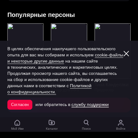
Популярные персоны
В целях обеспечения наилучшего пользовательского
опыта для вас мы собираем и используем
cookie-файлы
и некоторые другие данные
на нашем сайте
в технических, аналитических и маркетинговых целях.
Продолжая просмотр нашего сайта, вы соглашаетесь
на сбор и использование cookie-файлов и других
Виталий Шляппо
Сергей Бурунов
Тина Канделаки
данных нами в соответствии с
Политикой
Продюсер
Актёр дубляжа
Продюсер
о конфиденциальности.
или обратитесь в
службу поддержки
Согласен
Открыть в приложении
Мой Иви
Каталог
Поиск
Войти