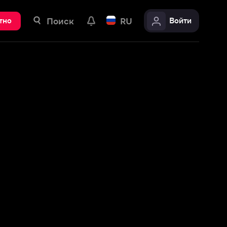
ск
RU
Войти