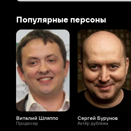
Виталий Шляппо
Сергей Бурунов
Тин
Продюсер
Актёр дубляжа
Прод
О нас
Разделы
О компании
Мой Иви