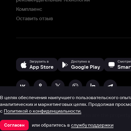
В целях обеспечения наилучшего пользовательского опыта для ва
аналитических и маркетинговых целях. Продолжая просмотр нашего
©
2026
ООО «Иви.ру»
с
Политикой о конфиденциальности.
HBO ® and related service marks are the property of Home 
или обратитесь в
службу поддержки
Согласен