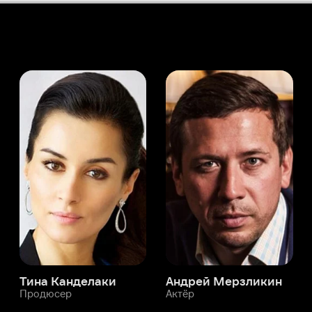
а Канделаки
Андрей Мерзликин
юсер
Актёр
Актёр
Мой Иви
Низар Джозеф
Служба поддержки
Мы всегда готовы вам помочь.