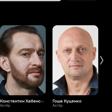
Константин Хабенский
Гоша Куценко
Фёдор Бондарчук
П
Актёр
Актёр
Ак