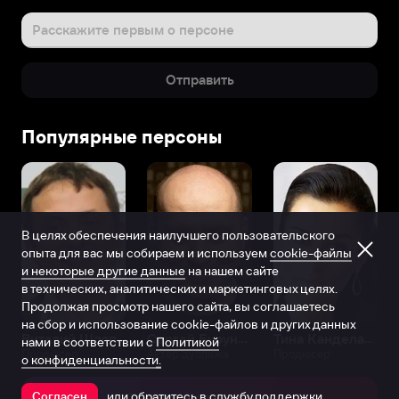
Расскажите первым о персоне
Отправить
Популярные персоны
В целях обеспечения наилучшего пользовательского
опыта для вас мы собираем и используем
cookie-файлы
и некоторые другие данные
на нашем сайте
в технических, аналитических и маркетинговых целях.
Продолжая просмотр нашего сайта, вы соглашаетесь
на сбор и использование cookie-файлов и других данных
Виталий Шляппо
Сергей Бурунов
Тина Канделаки
нами в соответствии с
Политикой
Продюсер
Актёр дубляжа
Продюсер
о конфиденциальности.
или обратитесь в
службу поддержки
Согласен
Открыть в приложении