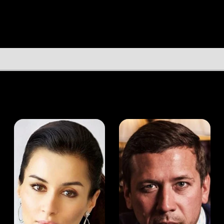
а Канделаки
Андрей Мерзликин
юсер
Актёр
Актёр
Мой Иви
Окли Пендергаст