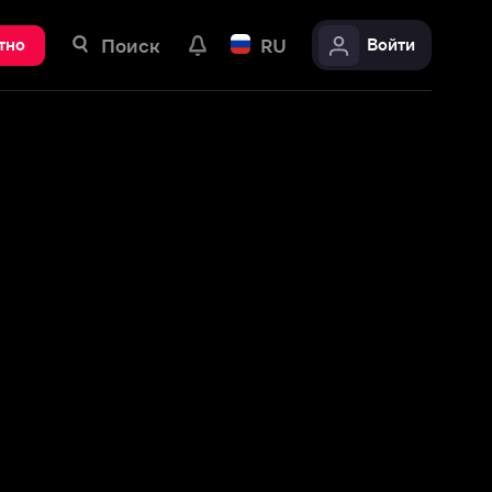
ск
RU
Войти