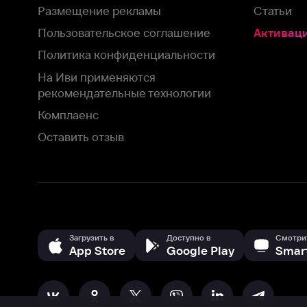
Загрузить в
Доступно в
Смотрите на
App Store
Google Play
Smart TV
В целях обеспечения наилучшего пользовательского опыта для ва
аналитических и маркетинговых целях. Продолжая просмотр нашего
©
2026
ООО «Иви.ру»
с
Политикой о конфиденциальности.
HBO ® and related service marks are the property of Home 
или обратитесь в
службу поддержки
Согласен