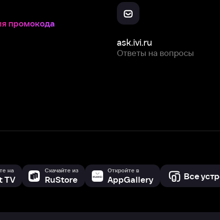
Скачайте из
Откройте в
Все устройства
RuStore
AppGallery
с мы собираем и используем
cookie-файлы и некоторые другие да
 сайта, вы соглашаетесь на сбор и использование cookie-файлов 
Box Office, Inc