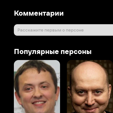
Популярные персоны
Виталий Шляппо
Сергей Бурунов
Тин
Продюсер
Актёр дубляжа
Прод