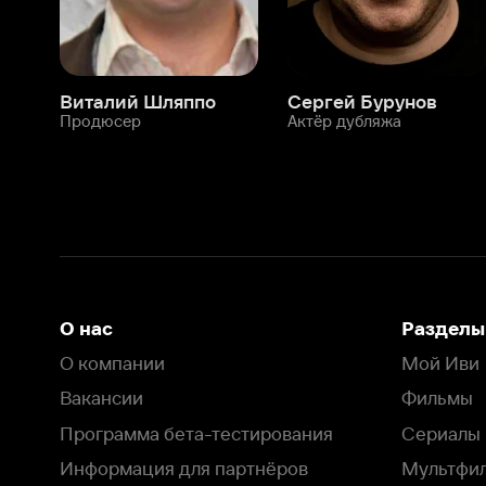
О нас
Разделы
О компании
Мой Иви
Вакансии
Фильмы
Программа бета-тестирования
Сериалы
Информация для партнёров
Мультфильмы
Размещение рекламы
Статьи
Пользовательское соглашение
Активация пром
Политика конфиденциальности
На Иви применяются
рекомендательные технологии
Комплаенс
Оставить отзыв