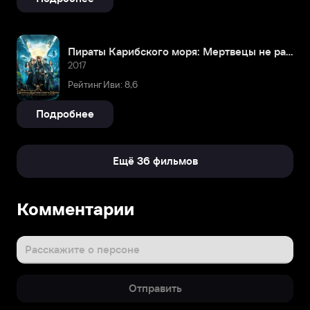
Пираты Карибского моря: Мертвецы не рассказывают сказки
2017
Рейтинг Иви: 8,6
Подробнее
Ещё 36 фильмов
Биография
Комментарии
Орландо
с
детства
Расскажите о персоне
обожал
лошадей
Отправить
и
хорошо