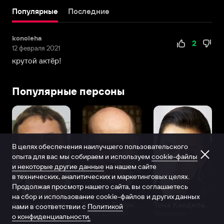
сидел
Популярные
Последние
в
седле,
konoleha
кроме
2
12 февраля 2021
того
крутой актёр!
он
с
легкостью
Популярные персоны
обучался
языкам
и
любил
театр,
В целях обеспечения наилучшего пользовательского
однако
опыта для вас мы собираем и используем
cookie-файлы
в
и некоторые другие данные
на нашем сайте
школе
в технических, аналитических и маркетинговых целях.
Орландо
Продолжая просмотр нашего сайта, вы соглашаетесь
отставал
на сбор и использование cookie-файлов и других данных
Виталий Шляппо
Сергей Бурунов
Тина Канделаки
в
нами в соответствии с
Политикой
Продюсер
Актёр дубляжа
Продюсер
о конфиденциальности.
связи