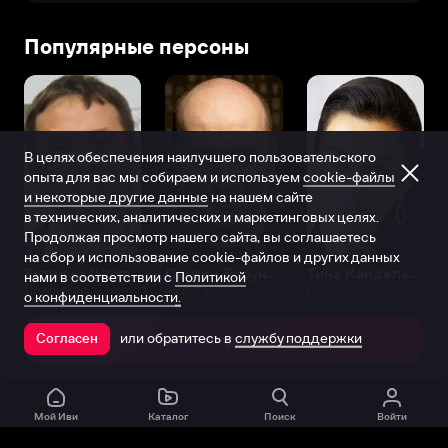
Популярные персоны
В целях обеспечения наилучшего пользовательского
опыта для вас мы собираем и используем
cookie-файлы
и некоторые другие данные
на нашем сайте
в технических, аналитических и маркетинговых целях.
Продолжая просмотр нашего сайта, вы соглашаетесь
на сбор и использование cookie-файлов и других данных
Виталий Шляппо
Сергей Бурунов
Тина Канделаки
нами в соответствии с
Политикой
Продюсер
Актёр дубляжа
Продюсер
о конфиденциальности.
или обратитесь в
службу поддержки
Согласен
Открыть в приложении
Мой Иви
Каталог
Поиск
Войти