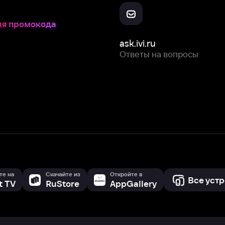
Скачайте из
Откройте в
Все устройства
RuStore
AppGallery
с мы собираем и используем
cookie-файлы и некоторые другие да
 сайта, вы соглашаетесь на сбор и использование cookie-файлов 
Box Office, Inc