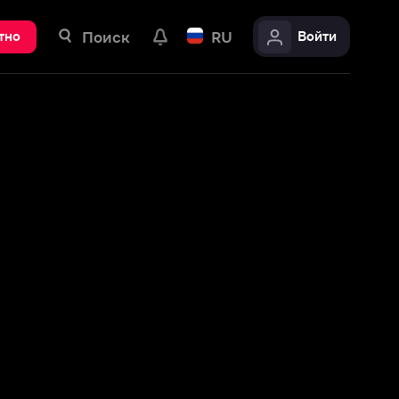
ск
RU
Войти