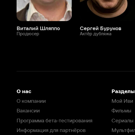
О нас
Разделы
О компании
Мой Иви
Вакансии
Фильмы
Программа бета-тестирования
Сериалы
Информация для партнёров
Мультфильмы
Размещение рекламы
Статьи
Пользовательское соглашение
Активация пром
Политика конфиденциальности
На Иви применяются
рекомендательные технологии
Комплаенс
Оставить отзыв