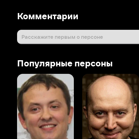
Популярные персоны
Виталий Шляппо
Сергей Бурунов
Тин
Продюсер
Актёр дубляжа
Прод