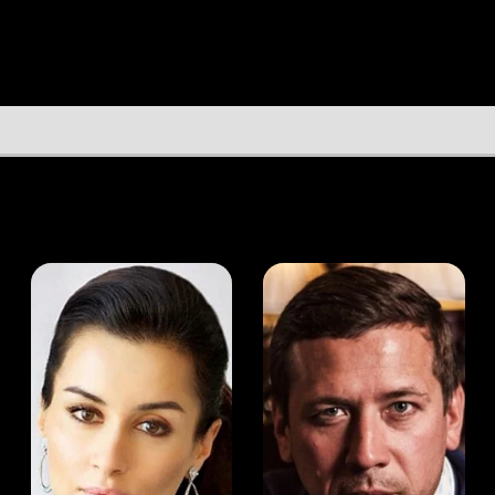
а Канделаки
Андрей Мерзликин
юсер
Актёр
Актёр
Мой Иви
Озгюр Эмре Йылдырым