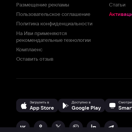
Загрузить в
Доступно в
Смотрите на
App Store
Google Play
Smart TV
В целях обеспечения наилучшего пользовательского опыта для ва
аналитических и маркетинговых целях. Продолжая просмотр нашего
©
2026
ООО «Иви.ру»
с
Политикой о конфиденциальности.
HBO ® and related service marks are the property of Home 
или обратитесь в
службу поддержки
Согласен