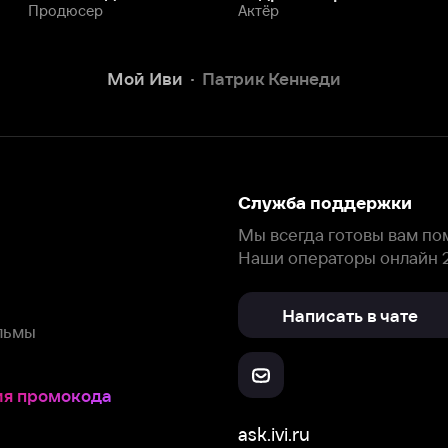
Написать в чате
окода
ask.ivi.ru
Ответы на вопросы
Скачайте из
Откройте в
Все устройства
RuStore
AppGallery