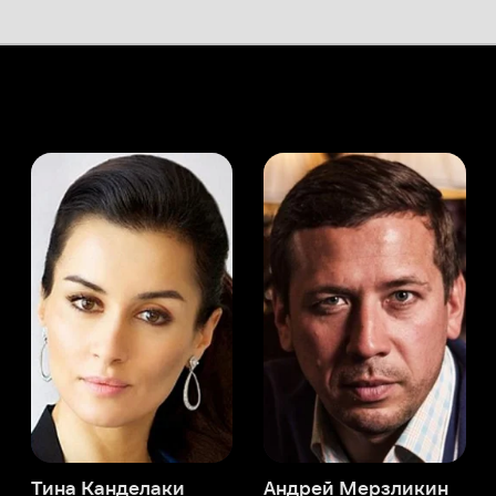
а Канделаки
Андрей Мерзликин
юсер
Актёр
Актёр
Мой Иви
Патрик Кеннеди
Служба поддержки
Мы всегда готовы вам помочь.
Наши операторы онлайн 24/7