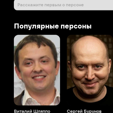
Виталий Шляппо
Сергей Бурунов
Тин
Продюсер
Актёр дубляжа
Прод
О нас
Разделы
О компании
Мой Иви
Вакансии
Фильмы