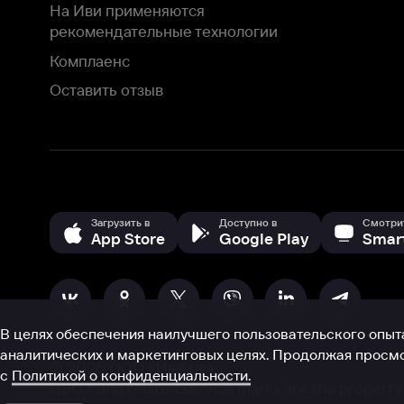
В целях обеспечения наилучшего пользовательского опыта для ва
аналитических и маркетинговых целях. Продолжая просмотр нашего
©
2026
ООО «Иви.ру»
с
Политикой о конфиденциальности.
HBO ® and related service marks are the property of Home 
или обратитесь в
службу поддержки
Согласен