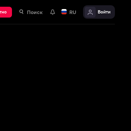
ск
RU
Войти