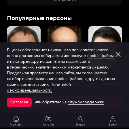
Популярные персоны
В целях обеспечения наилучшего пользовательского
опыта для вас мы собираем и используем
cookie-файлы
и некоторые другие данные
на нашем сайте
в технических, аналитических и маркетинговых целях.
Продолжая просмотр нашего сайта, вы соглашаетесь
на сбор и использование cookie-файлов и других данных
Виталий Шляппо
Сергей Бурунов
Тина Канделаки
нами в соответствии с
Политикой
Продюсер
Актёр дубляжа
Продюсер
о конфиденциальности.
или обратитесь в
службу поддержки
Согласен
Открыть в приложении
Мой Иви
Каталог
Поиск
Войти