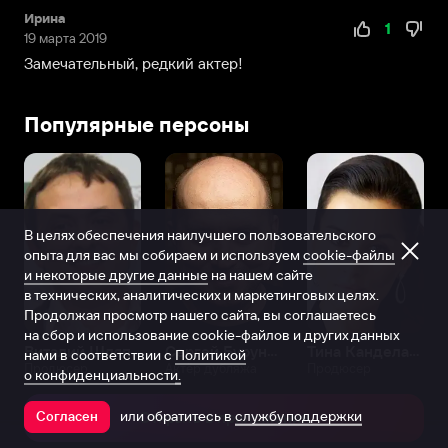
Ирина
1
19 марта 2019
Замечательный, редкий актер!
Популярные персоны
В целях обеспечения наилучшего пользовательского
опыта для вас мы собираем и используем
cookie-файлы
и некоторые другие данные
на нашем сайте
в технических, аналитических и маркетинговых целях.
Продолжая просмотр нашего сайта, вы соглашаетесь
на сбор и использование cookie-файлов и других данных
Виталий Шляппо
Сергей Бурунов
Тина Канделаки
нами в соответствии с
Политикой
Продюсер
Актёр дубляжа
Продюсер
о конфиденциальности.
или обратитесь в
службу поддержки
Согласен
Открыть в приложении