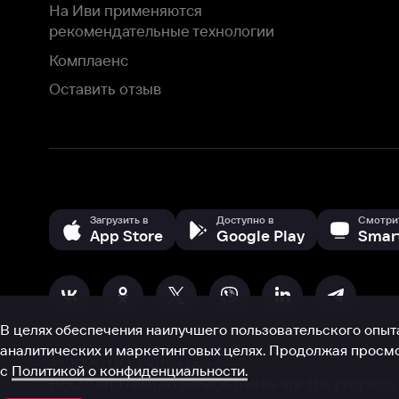
В целях обеспечения наилучшего пользовательского опыта для ва
аналитических и маркетинговых целях. Продолжая просмотр нашего
©
2026
ООО «Иви.ру»
с
Политикой о конфиденциальности.
HBO ® and related service marks are the property of Home 
или обратитесь в
службу поддержки
Согласен