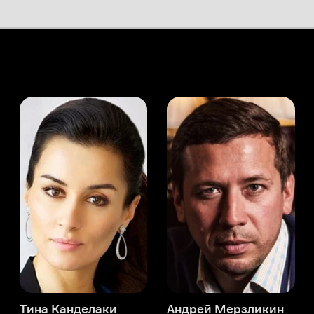
а Канделаки
Андрей Мерзликин
юсер
Актёр
Актёр
Мой Иви
Пол Шредер
Служба поддержки
Мы всегда готовы вам помочь.
Наши операторы онлайн 24/7