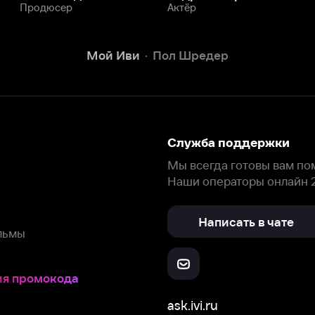
Написать в чате
окода
ask.ivi.ru
Ответы на вопросы
Скачайте из
Откройте в
Все устройства
RuStore
AppGallery