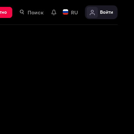
ск
RU
Войти