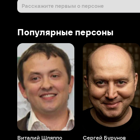
Виталий Шляппо
Сергей Бурунов
Тин
Продюсер
Актёр дубляжа
Прод
О нас
Разделы
О компании
Мой Иви
Вакансии
Фильмы