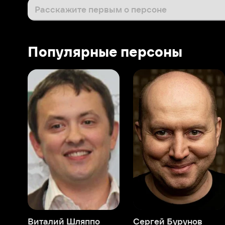
Виталий Шляппо
Сергей Бурунов
Тин
Продюсер
Актёр дубляжа
Прод
О нас
Разделы
О компании
Мой Иви
Вакансии
Фильмы