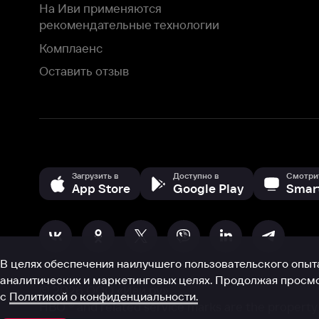
В целях обеспечения наилучшего пользовательского опыта для ва
аналитических и маркетинговых целях. Продолжая просмотр нашего
©
2026
ООО «Иви.ру»
с
Политикой о конфиденциальности.
HBO ® and related service marks are the property of Home 
или обратитесь в
службу поддержки
Согласен