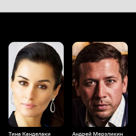
а Канделаки
Андрей Мерзликин
юсер
Актёр
Актёр
Мой Иви
Раджа Госнелл
Служба поддержки
Мы всегда готовы вам помочь.
Наши операторы онлайн 24/7