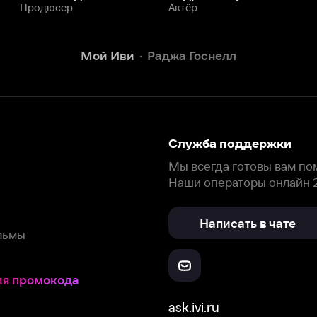
Написать в чате
окода
ask.ivi.ru
Ответы на вопросы
Скачайте из
Откройте в
Все устройства
RuStore
AppGallery