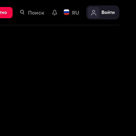
ск
RU
Войти