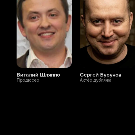
Виталий Шляппо
Сергей Бурунов
Тин
Продюсер
Актёр дубляжа
Прод
О нас
Разделы
О компании
Мой Иви
Вакансии
Фильмы
Программа бета-тестирования
Сериалы
Информация для партнёров
Мультфильмы
Размещение рекламы
Статьи