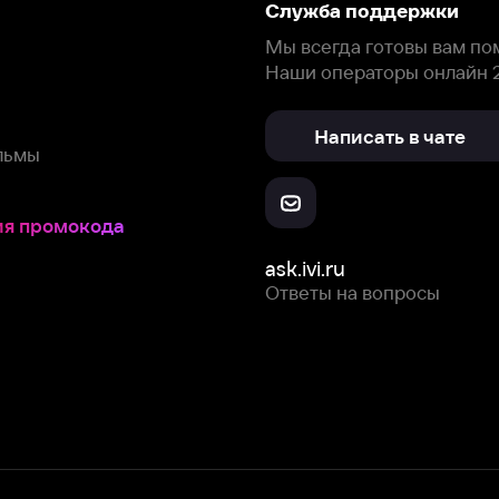
окода
ask.ivi.ru
Ответы на вопросы
Скачайте из
Откройте в
Все устройства
RuStore
AppGallery
с мы собираем и используем
cookie-файлы и некоторые другие да
 сайта, вы соглашаетесь на сбор и использование cookie-файлов 
Box Office, Inc