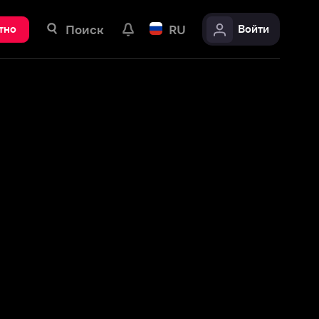
ск
RU
Войти
Лжец, Великий и Ужасный (Amediateka)