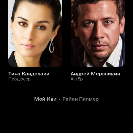
а Канделаки
Андрей Мерзликин
юсер
Актёр
Актёр
Мой Иви
Райан Палмер
Служба поддержки
Мы всегда готовы вам помочь.
Наши операторы онлайн 24/7
Написать в чате