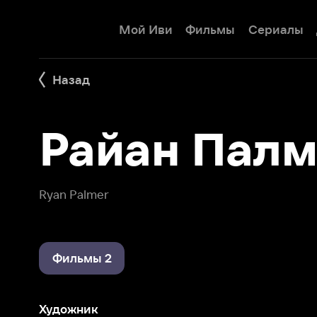
Мой Иви
Фильмы
Сериалы
Детям
Назад
Райан Палме
Ryan Palmer
Фильмы 2
Художник
Лжец, Великий и Ужасный