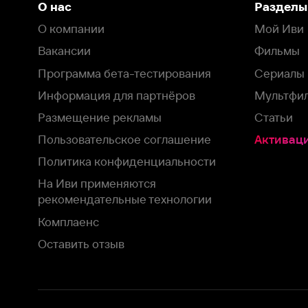
Пользовательское соглашение
Активация пром
Политика конфиденциальности
На Иви применяются
рекомендательные технологии
Комплаенс
Оставить отзыв
Загрузить в
Доступно в
Смотрите на
App Store
Google Play
Smart TV
В целях обеспечения наилучшего пользовательского опыта для ва
аналитических и маркетинговых целях. Продолжая просмотр нашего
©
2026
ООО «Иви.ру»
с
Политикой о конфиденциальности.
HBO ® and related service marks are the property of Home 