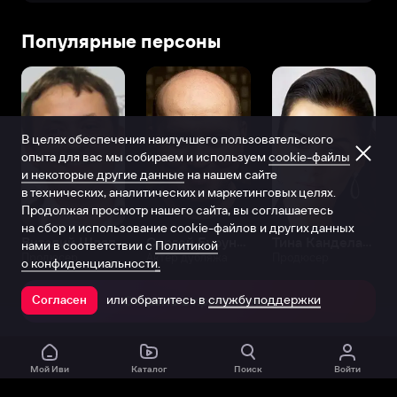
Популярные персоны
В целях обеспечения наилучшего пользовательского
опыта для вас мы собираем и используем
cookie-файлы
и некоторые другие данные
на нашем сайте
в технических, аналитических и маркетинговых целях.
Продолжая просмотр нашего сайта, вы соглашаетесь
на сбор и использование cookie-файлов и других данных
Виталий Шляппо
Сергей Бурунов
Тина Канделаки
нами в соответствии с
Политикой
Продюсер
Актёр дубляжа
Продюсер
о конфиденциальности.
или обратитесь в
службу поддержки
Согласен
Открыть в приложении
Мой Иви
Каталог
Поиск
Войти