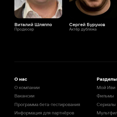
О нас
Разделы
О компании
Мой Иви
Вакансии
Фильмы
Программа бета-тестирования
Сериалы
Информация для партнёров
Мультфильмы
Размещение рекламы
Статьи
Пользовательское соглашение
Активация пром
Политика конфиденциальности
На Иви применяются
рекомендательные технологии
Комплаенс
Оставить отзыв