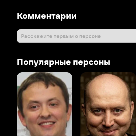
Популярные персоны
Виталий Шляппо
Сергей Бурунов
Тин
Продюсер
Актёр дубляжа
Прод