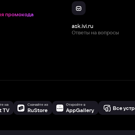
Скачайте из
Откройте в
Все устройства
RuStore
AppGallery
с мы собираем и используем
cookie-файлы и некоторые другие да
 сайта, вы соглашаетесь на сбор и использование cookie-файлов 
Box Office, Inc