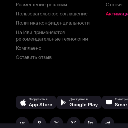
Загрузить в
Доступно в
Смотрите на
App Store
Google Play
Smart TV
В целях обеспечения наилучшего пользовательского опыта для ва
аналитических и маркетинговых целях. Продолжая просмотр нашего
©
2026
ООО «Иви.ру»
с
Политикой о конфиденциальности.
HBO ® and related service marks are the property of Home 
или обратитесь в
службу поддержки
Согласен