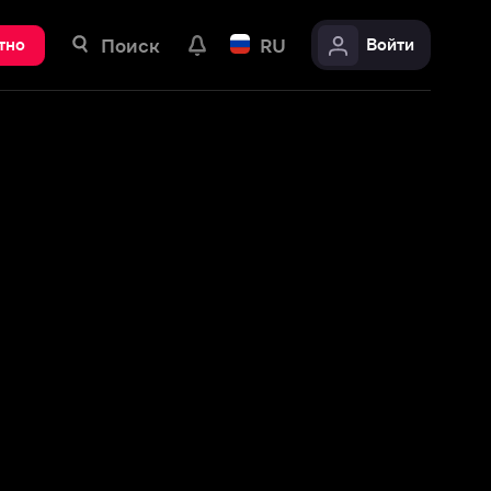
ск
RU
Войти