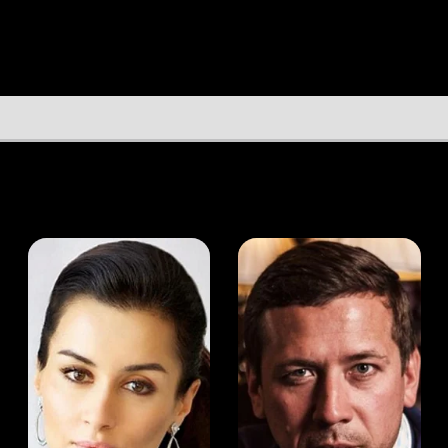
а Канделаки
Андрей Мерзликин
юсер
Актёр
Актёр
Мой Иви
Рэйчел Робертс