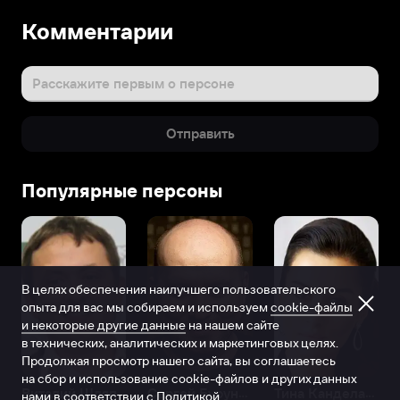
Комментарии
Расскажите первым о персоне
Отправить
Популярные персоны
В целях обеспечения наилучшего пользовательского
опыта для вас мы собираем и используем
cookie-файлы
и некоторые другие данные
на нашем сайте
в технических, аналитических и маркетинговых целях.
Продолжая просмотр нашего сайта, вы соглашаетесь
на сбор и использование cookie-файлов и других данных
Виталий Шляппо
Сергей Бурунов
Тина Канделаки
нами в соответствии с
Политикой