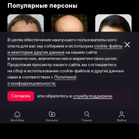
Популярные персоны
В целях обеспечения наилучшего пользовательского
опыта для вас мы собираем и используем
cookie-файлы
и некоторые другие данные
на нашем сайте
в технических, аналитических и маркетинговых целях.
Продолжая просмотр нашего сайта, вы соглашаетесь
на сбор и использование cookie-файлов и других данных
Виталий Шляппо
Сергей Бурунов
Тина Канделаки
нами в соответствии с
Политикой
Продюсер
Актёр дубляжа
Продюсер
о конфиденциальности.
или обратитесь в
службу поддержки
Согласен
Открыть в приложении
Мой Иви
Каталог
Поиск
Войти