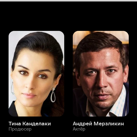
а Канделаки
Андрей Мерзликин
юсер
Актёр
Актёр
Мой Иви
Рикардо Питтс-Уайли
Служба поддержки
Мы всегда готовы вам помочь.