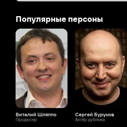
Виталий Шляппо
Сергей Бурунов
Тин
Продюсер
Актёр дубляжа
Прод
О нас
Разделы
О компании
Мой Иви