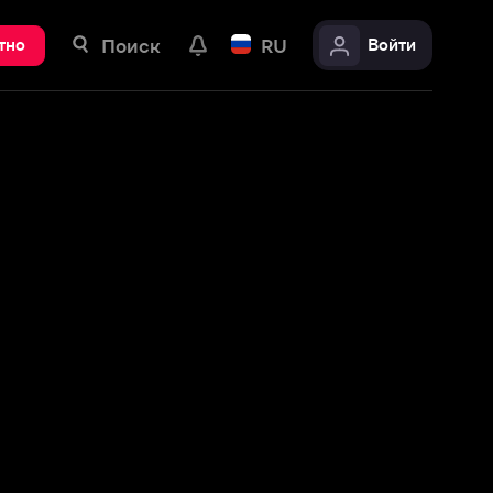
ск
RU
Войти