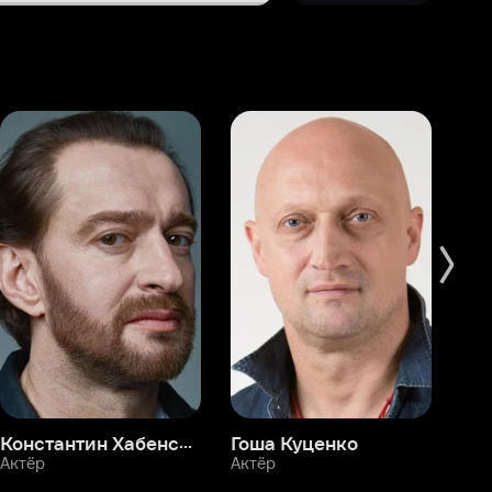
Константин Хабенский
Гоша Куценко
Фёдор Бондарчук
П
Актёр
Актёр
Ак