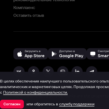
В целях обеспечения наилучшего пользовательского опыта для ва
аналитических и маркетинговых целях. Продолжая просмотр нашего
©
2026
ООО «Иви.ру»
с
Политикой о конфиденциальности.
HBO ® and related service marks are the property of Home 
или обратитесь в
службу поддержки
Согласен