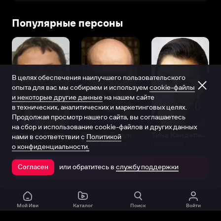
Популярные персоны
В целях обеспечения наилучшего пользовательского
опыта для вас мы собираем и используем
cookie-файлы
и некоторые другие данные
на нашем сайте
в технических, аналитических и маркетинговых целях.
Продолжая просмотр нашего сайта, вы соглашаетесь
на сбор и использование cookie-файлов и других данных
Виталий Шляппо
Сергей Бурунов
Тина Канделаки
нами в соответствии с
Политикой
Продюсер
Актёр дубляжа
Продюсер
о конфиденциальности.
или обратитесь в
службу поддержки
Согласен
Открыть в приложении
Мой Иви
Каталог
Поиск
Войти