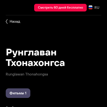
RU
Смотреть 60 дней бесплатно
Назад
Рунглаван
Тхонахонгса
Runglawan Thonahongsa
Фильмы 1