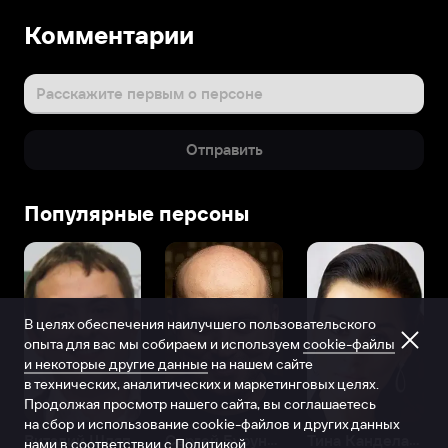
Комментарии
Расскажите первым о персоне
Отправить
Популярные персоны
В целях обеспечения наилучшего пользовательского
опыта для вас мы собираем и используем
cookie-файлы
и некоторые другие данные
на нашем сайте
в технических, аналитических и маркетинговых целях.
Продолжая просмотр нашего сайта, вы соглашаетесь
на сбор и использование cookie-файлов и других данных
Виталий Шляппо
Сергей Бурунов
Тина Канделаки
нами в соответствии с
Политикой