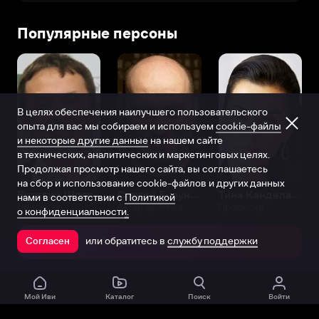
Популярные персоны
В целях обеспечения наилучшего пользовательского
опыта для вас мы собираем и используем
cookie-файлы
и некоторые другие данные
на нашем сайте
в технических, аналитических и маркетинговых целях.
Продолжая просмотр нашего сайта, вы соглашаетесь
на сбор и использование cookie-файлов и других данных
Виталий Шляппо
Сергей Бурунов
Тина Канделаки
нами в соответствии с
Политикой
Продюсер
Актёр дубляжа
Продюсер
о конфиденциальности.
или обратитесь в
службу поддержки
Согласен
Открыть в приложении
Мой Иви
Каталог
Поиск
Войти