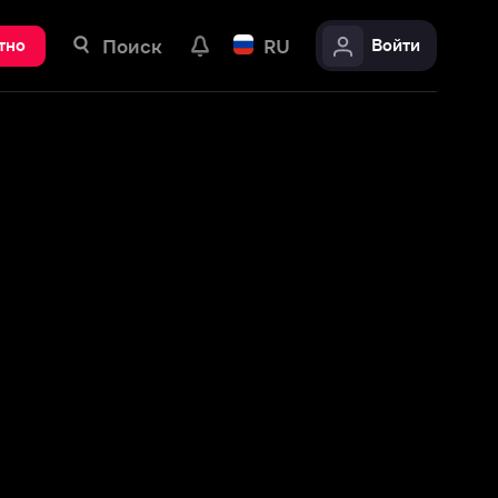
ск
RU
Войти