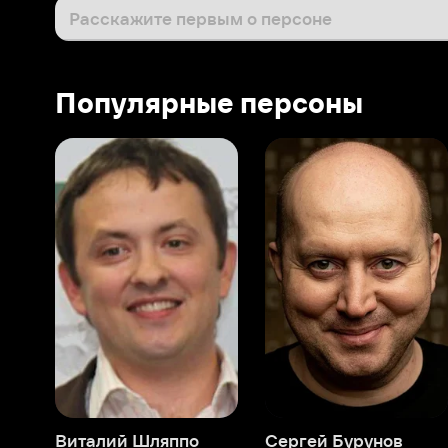
Виталий Шляппо
Сергей Бурунов
Тин
Продюсер
Актёр дубляжа
Прод
О нас
Разделы
О компании
Мой Иви
Вакансии
Фильмы