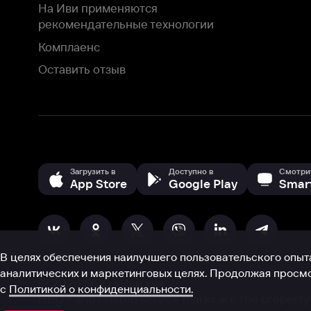
В целях обеспечения наилучшего пользовательского опыта для ва
аналитических и маркетинговых целях. Продолжая просмотр нашего
©
2026
ООО «Иви.ру»
с
Политикой о конфиденциальности.
HBO ® and related service marks are the property of Home 
или обратитесь в
службу поддержки
Согласен