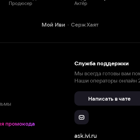
Написать в чате
окода
ask.ivi.ru
Ответы на вопросы
Скачайте из
Откройте в
Все устройства
RuStore
AppGallery