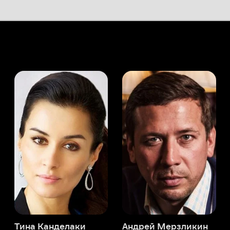
а Канделаки
Андрей Мерзликин
юсер
Актёр
Актёр
Мой Иви
Серж Хаят
Служба поддержки
Мы всегда готовы вам помочь.
Наши операторы онлайн 24/7