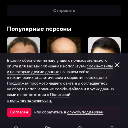
Отправить
Популярные персоны
В целях обеспечения наилучшего пользовательского
опыта для вас мы собираем и используем
cookie-файлы
и некоторые другие данные
на нашем сайте
в технических, аналитических и маркетинговых целях.
Продолжая просмотр нашего сайта, вы соглашаетесь
на сбор и использование cookie-файлов и других данных
Виталий Шляппо
Сергей Бурунов
Тина Канделаки
нами в соответствии с
Политикой
Продюсер
Актёр дубляжа
Продюсер
о конфиденциальности.
или обратитесь в
службу поддержки
Согласен
Открыть в приложении