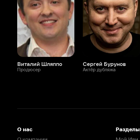
Виталий Шляппо
Сергей Бурунов
Тин
Продюсер
Актёр дубляжа
Прод
О нас
Разделы
О компании
Мой Иви
Вакансии
Фильмы
Программа бета-тестирования
Сериалы
Информация для партнёров
Мультфильмы
Размещение рекламы
Статьи
Пользовательское соглашение
Активация пром
Политика конфиденциальности