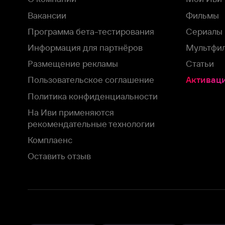
На Иви применяются
рекомендательные технологии
Комплаенс
Оставить отзыв
Загрузить в
Доступно в
Смотрите на
App Store
Google Play
Smart TV
В целях обеспечения наилучшего пользовательского опыта для ва
аналитических и маркетинговых целях. Продолжая просмотр нашего
©
2026
ООО «Иви.ру»
с
Политикой о конфиденциальности.
HBO ® and related service marks are the property of Home 
или обратитесь в
службу поддержки
Согласен