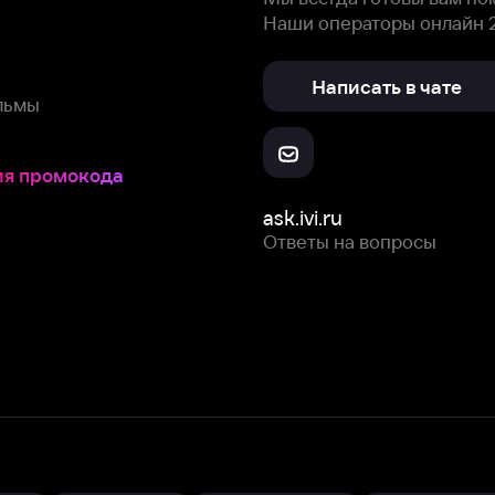
Ответы на вопросы
Скачайте из
Откройте в
Все устройства
RuStore
AppGallery
с мы собираем и используем
cookie-файлы и некоторые другие да
 сайта, вы соглашаетесь на сбор и использование cookie-файлов 
Box Office, Inc