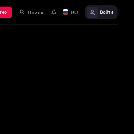
ск
RU
Войти