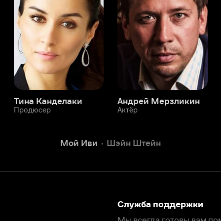
а Канделаки
Андрей Мерзликин
юсер
Актёр
Актёр
Мой Иви
Шэйн Штейн
Служба поддержки
Мы всегда готовы вам помочь.
Наши операторы онлайн 24/7
Написать в чате
окода
ask.ivi.ru