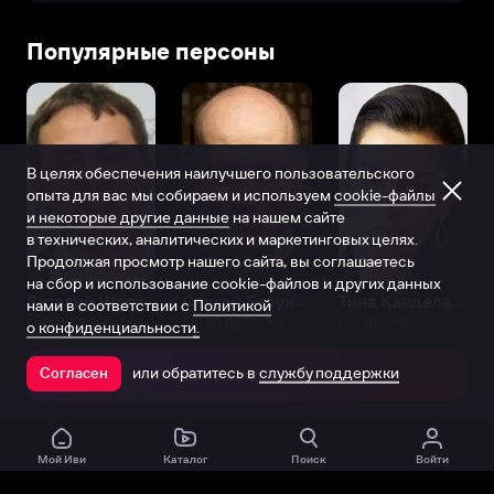
Популярные персоны
В целях обеспечения наилучшего пользовательского
опыта для вас мы собираем и используем
cookie-файлы
и некоторые другие данные
на нашем сайте
в технических, аналитических и маркетинговых целях.
Продолжая просмотр нашего сайта, вы соглашаетесь
на сбор и использование cookie-файлов и других данных
Виталий Шляппо
Сергей Бурунов
Тина Канделаки
нами в соответствии с
Политикой
Продюсер
Актёр дубляжа
Продюсер
о конфиденциальности.
или обратитесь в
службу поддержки
Согласен
Открыть в приложении
Мой Иви
Каталог
Поиск
Войти