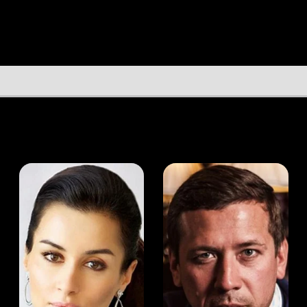
а Канделаки
Андрей Мерзликин
юсер
Актёр
Актёр
Мой Иви
Шон Кук