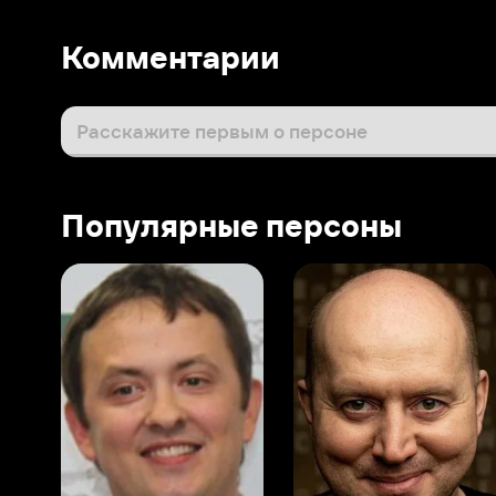
Популярные персоны
Виталий Шляппо
Сергей Бурунов
Тин
Продюсер
Актёр дубляжа
Прод