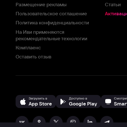
Загрузить в
Доступно в
Смотрите на
App Store
Google Play
Smart TV
В целях обеспечения наилучшего пользовательского опыта для ва
аналитических и маркетинговых целях. Продолжая просмотр нашего
©
2026
ООО «Иви.ру»
с
Политикой о конфиденциальности.
HBO ® and related service marks are the property of Home 
или обратитесь в
службу поддержки
Согласен