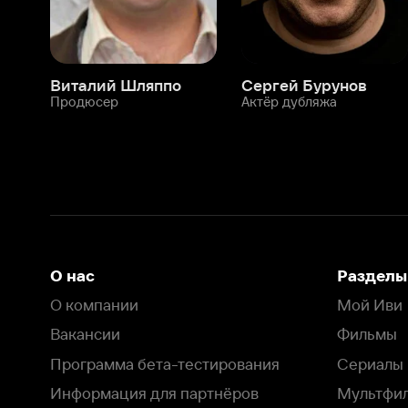
О нас
Разделы
О компании
Мой Иви
Вакансии
Фильмы
Программа бета-тестирования
Сериалы
Информация для партнёров
Мультфильмы
Размещение рекламы
Статьи
Пользовательское соглашение
Активация пром
Политика конфиденциальности
На Иви применяются
рекомендательные технологии
Комплаенс
Оставить отзыв