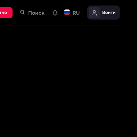
ск
RU
Войти