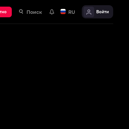
ск
RU
Войти