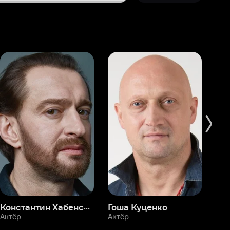
Константин Хабенский
Гоша Куценко
Фёдор Бондарчук
П
Актёр
Актёр
Ак