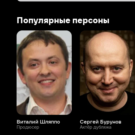
Виталий Шляппо
Сергей Бурунов
Тин
Продюсер
Актёр дубляжа
Прод
О нас
Разделы
О компании
Мой Иви