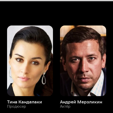
а Канделаки
Андрей Мерзликин
юсер
Актёр
Актёр
Мой Иви
Спенсер Джонс
Служба поддержки
Мы всегда готовы вам помочь.