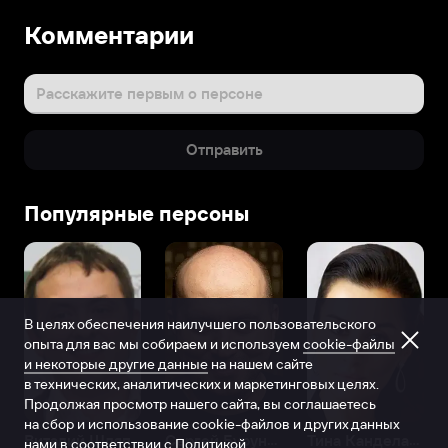
Комментарии
Расскажите первым о персоне
Отправить
Популярные персоны
В целях обеспечения наилучшего пользовательского
опыта для вас мы собираем и используем
cookie-файлы
и некоторые другие данные
на нашем сайте
в технических, аналитических и маркетинговых целях.
Продолжая просмотр нашего сайта, вы соглашаетесь
на сбор и использование cookie-файлов и других данных
Виталий Шляппо
Сергей Бурунов
Тина Канделаки
нами в соответствии с
Политикой