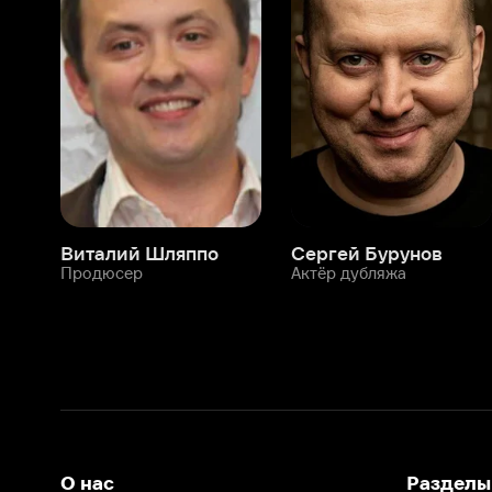
Виталий Шляппо
Сергей Бурунов
Тин
Продюсер
Актёр дубляжа
Прод
О нас
Разделы
О компании
Мой Иви
Вакансии
Фильмы
Программа бета-тестирования
Сериалы
Информация для партнёров
Мультфильмы
Размещение рекламы
Статьи
Пользовательское соглашение
Активация пром
Политика конфиденциальности
На Иви применяются