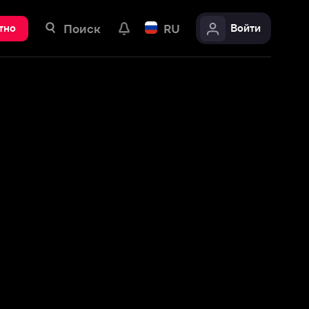
ск
RU
Войти