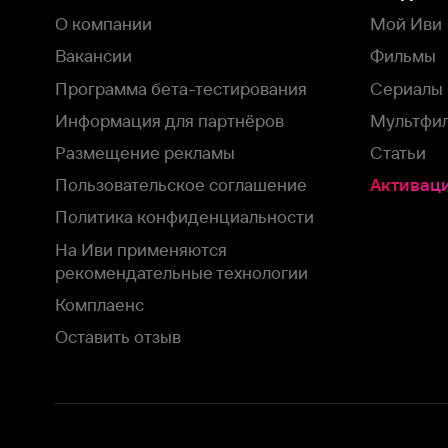
рекомендательные технологии
Комплаенс
Оставить отзыв
Загрузить в
Доступно в
Смотрите на
App Store
Google Play
Smart TV
В целях обеспечения наилучшего пользовательского опыта для ва
аналитических и маркетинговых целях. Продолжая просмотр нашего
©
2026
ООО «Иви.ру»
с
Политикой о конфиденциальности.
HBO ® and related service marks are the property of Home 
или обратитесь в
службу поддержки
Согласен