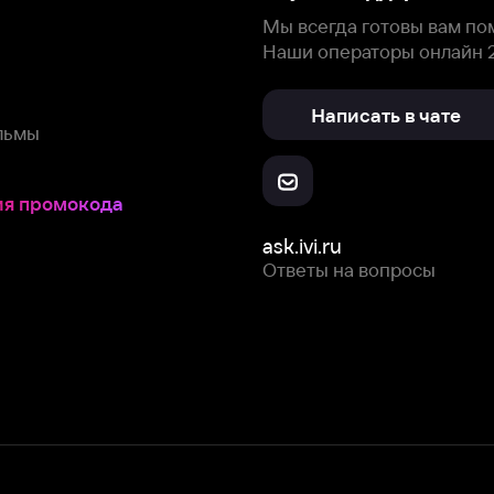
Скачайте из
Откройте в
Все устройства
RuStore
AppGallery
с мы собираем и используем
cookie-файлы и некоторые другие да
 сайта, вы соглашаетесь на сбор и использование cookie-файлов 
Box Office, Inc