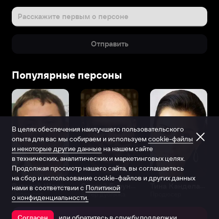
Расскажите первым о персоне
Отправить
Популярные персоны
В целях обеспечения наилучшего пользовательского
опыта для вас мы собираем и используем
cookie-файлы
и некоторые другие данные
на нашем сайте
в технических, аналитических и маркетинговых целях.
Продолжая просмотр нашего сайта, вы соглашаетесь
на сбор и использование cookie-файлов и других данных
Виталий Шляппо
Сергей Бурунов
Тина Канделаки
нами в соответствии с
Политикой
Продюсер
Актёр дубляжа
Продюсер
о конфиденциальности.
или обратитесь в
службу поддержки
Согласен
Открыть в приложении