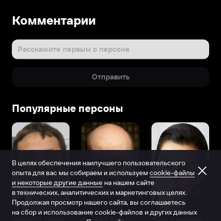
Комментарии
Расскажите первым о персоне
Отправить
Популярные персоны
В целях обеспечения наилучшего пользовательского
опыта для вас мы собираем и используем
cookie-файлы
и некоторые другие данные
на нашем сайте
в технических, аналитических и маркетинговых целях.
Продолжая просмотр нашего сайта, вы соглашаетесь
на сбор и использование cookie-файлов и других данных
Виталий Шляппо
Сергей Бурунов
Тина Канделаки