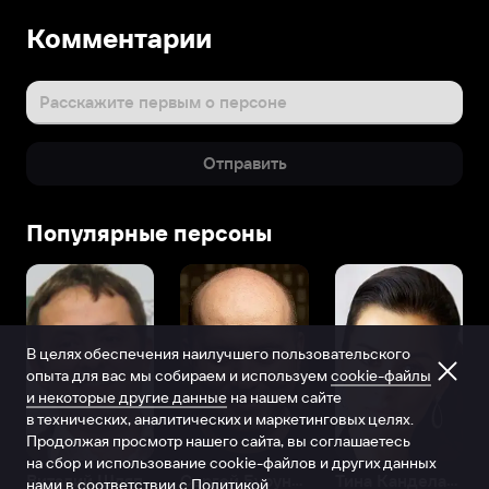
Комментарии
Расскажите первым о персоне
Отправить
Популярные персоны
В целях обеспечения наилучшего пользовательского
опыта для вас мы собираем и используем
cookie-файлы
и некоторые другие данные
на нашем сайте
в технических, аналитических и маркетинговых целях.
Продолжая просмотр нашего сайта, вы соглашаетесь
на сбор и использование cookie-файлов и других данных
Виталий Шляппо
Сергей Бурунов
Тина Канделаки
нами в соответствии с
Политикой