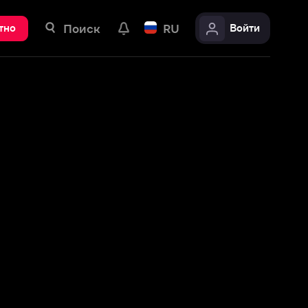
ск
RU
Войти