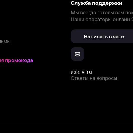
окода
ask.ivi.ru
Ответы на вопросы
Скачайте из
Откройте в
Все устройства
RuStore
AppGallery
с мы собираем и используем
cookie-файлы и некоторые другие да
 сайта, вы соглашаетесь на сбор и использование cookie-файлов 
Box Office, Inc