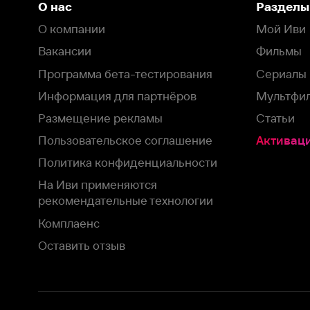
Пользовательское соглашение
Активация пром
Политика конфиденциальности
На Иви применяются
рекомендательные технологии
Комплаенс
Оставить отзыв
Загрузить в
Доступно в
Смотрите на
App Store
Google Play
Smart TV
В целях обеспечения наилучшего пользовательского опыта для ва
аналитических и маркетинговых целях. Продолжая просмотр нашего
©
2026
ООО «Иви.ру»
с
Политикой о конфиденциальности.
HBO ® and related service marks are the property of Home 