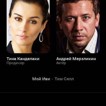
а Канделаки
Андрей Мерзликин
юсер
Актёр
Актёр
Мой Иви
Тим Селл
Служба поддержки
Мы всегда готовы вам помочь.
Наши операторы онлайн 24/7
Написать в чате