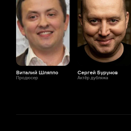
Виталий Шляппо
Сергей Бурунов
Тин
Продюсер
Актёр дубляжа
Прод
О нас
Разделы
О компании
Мой Иви
Вакансии
Фильмы
Программа бета-тестирования
Сериалы
Информация для партнёров
Мультфильмы
Размещение рекламы
Статьи