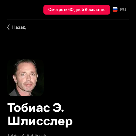
RU
Смотреть 60 дней бесплатно
Назад
Тобиас Э.
Шлисслер
Tobias A. Schliessler