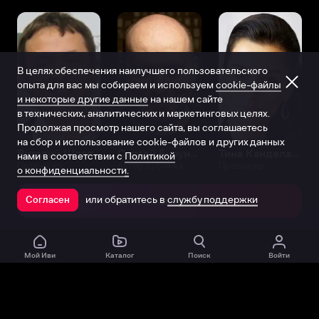
В целях обеспечения наилучшего пользовательского
опыта для вас мы собираем и используем
cookie-файлы
и некоторые другие данные
на нашем сайте
в технических, аналитических и маркетинговых целях.
Продолжая просмотр нашего сайта, вы соглашаетесь
на сбор и использование cookie-файлов и других данных
Виталий Шляппо
Сергей Бурунов
Тина Канделаки
нами в соответствии с
Политикой
Продюсер
Актёр дубляжа
Продюсер
о конфиденциальности.
или обратитесь в
службу поддержки
Согласен
Открыть в приложении
Мой Иви
Каталог
Поиск
Войти