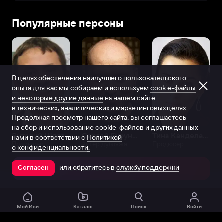
Популярные персоны
В целях обеспечения наилучшего пользовательского
опыта для вас мы собираем и используем
cookie-файлы
и некоторые другие данные
на нашем сайте
в технических, аналитических и маркетинговых целях.
Продолжая просмотр нашего сайта, вы соглашаетесь
на сбор и использование cookie-файлов и других данных
Виталий Шляппо
Сергей Бурунов
Тина Канделаки
нами в соответствии с
Политикой
Продюсер
Актёр дубляжа
Продюсер
о конфиденциальности.
или обратитесь в
службу поддержки
Согласен
Открыть в приложении
Мой Иви
Каталог
Поиск
Войти