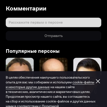
Комментарии
Расскажите первым о персоне
Отправить
Популярные персоны
В целях обеспечения наилучшего пользовательского
опыта для вас мы собираем и используем
cookie-файлы
и некоторые другие данные
на нашем сайте
в технических, аналитических и маркетинговых целях.
Продолжая просмотр нашего сайта, вы соглашаетесь
на сбор и использование cookie-файлов и других данных
Виталий Шляппо
Сергей Бурунов
Тина Канделаки
нами в соответствии с
Политикой