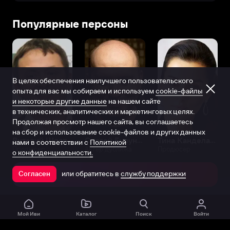
Популярные персоны
В целях обеспечения наилучшего пользовательского
опыта для вас мы собираем и используем
cookie-файлы
и некоторые другие данные
на нашем сайте
в технических, аналитических и маркетинговых целях.
Продолжая просмотр нашего сайта, вы соглашаетесь
на сбор и использование cookie-файлов и других данных
Виталий Шляппо
Сергей Бурунов
Тина Канделаки
нами в соответствии с
Политикой
Продюсер
Актёр дубляжа
Продюсер
о конфиденциальности.
или обратитесь в
службу поддержки
Согласен
Открыть в приложении
Мой Иви
Каталог
Поиск
Войти