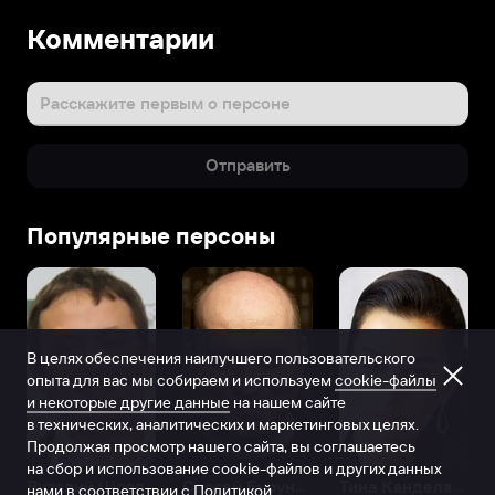
Комментарии
Расскажите первым о персоне
Отправить
Популярные персоны
В целях обеспечения наилучшего пользовательского
опыта для вас мы собираем и используем
cookie-файлы
и некоторые другие данные
на нашем сайте
в технических, аналитических и маркетинговых целях.
Продолжая просмотр нашего сайта, вы соглашаетесь
на сбор и использование cookie-файлов и других данных
Виталий Шляппо
Сергей Бурунов
Тина Канделаки
нами в соответствии с
Политикой