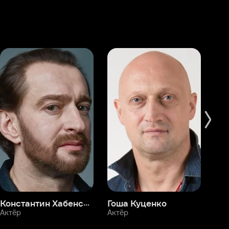
Константин Хабенский
Гоша Куценко
Фёдор Бондарчук
П
Актёр
Актёр
Ак