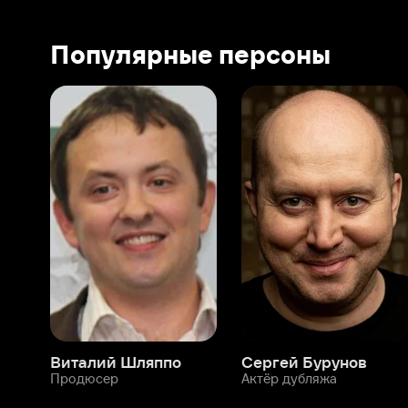
Виталий Шляппо
Сергей Бурунов
Тин
Продюсер
Актёр дубляжа
Прод
О нас
Разделы
О компании
Мой Иви
Вакансии
Фильмы
Программа бета-тестирования
Сериалы