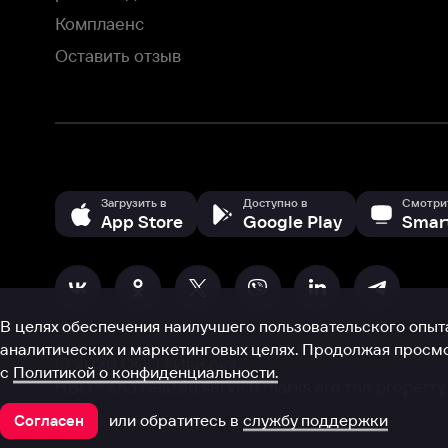
аналитических и маркетинговых целях. Продолжая просмотр нашего
©
2026
ООО «Иви.ру»
с
Политикой о конфиденциальности.
HBO ® and related service marks are the property of Home 
или обратитесь в
службу поддержки
Согласен