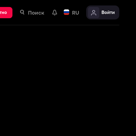
ск
RU
Войти