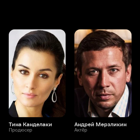
а Канделаки
Андрей Мерзликин
юсер
Актёр
Актёр
Мой Иви
Василий Щипицын
Служба поддержки
Мы всегда готовы вам помочь.
Наши операторы онлайн 24/7