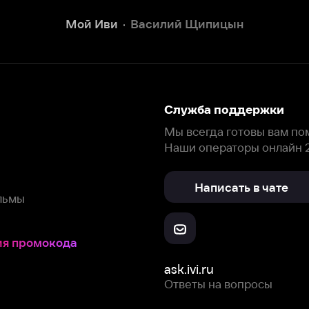
Написать в чате
окода
ask.ivi.ru
Ответы на вопросы
Скачайте из
Откройте в
Все устройства
RuStore
AppGallery
с мы собираем и используем
cookie-файлы и некоторые другие да