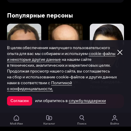
Популярные персоны
В целях обеспечения наилучшего пользовательского
опыта для вас мы собираем и используем
cookie-файлы
и некоторые другие данные
на нашем сайте
в технических, аналитических и маркетинговых целях.
Продолжая просмотр нашего сайта, вы соглашаетесь
на сбор и использование cookie-файлов и других данных
Виталий Шляппо
Сергей Бурунов
Тина Канделаки
нами в соответствии с
Политикой
Продюсер
Актёр дубляжа
Продюсер
о конфиденциальности.
или обратитесь в
службу поддержки
Согласен
Открыть в приложении
Мой Иви
Каталог
Поиск
Войти