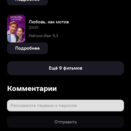
Любовь, как мотив
2009
Рейтинг Иви: 6,3
Подробнее
Ещё 9 фильмов
Биография
Комментарии
Вера
родилась
21
Расскажите первым о персоне
февраля
1942
Отправить
года
в