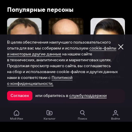
Архангельской
Популярные персоны
области,
в
маленьком
городке
Котлас,
В целях обеспечения наилучшего пользовательского
в
опыта для вас мы собираем и используем
cookie-файлы
семье
и некоторые другие данные
на нашем сайте
актеров
в технических, аналитических и маркетинговых целях.
Валентина
Продолжая просмотр нашего сайта, вы соглашаетесь
Быкова
на сбор и использование cookie-файлов и других данных
и
Виталий Шляппо
Сергей Бурунов
Тина Канделаки
нами в соответствии с
Политикой
Продюсер
Актёр дубляжа
Продюсер
Ирины
о конфиденциальности.
Алентовой.
или обратитесь в
службу поддержки
В
Согласен
Открыть в приложении
4
года
Вера
Мой Иви
Каталог
Поиск
Войти
потеряла
отца,