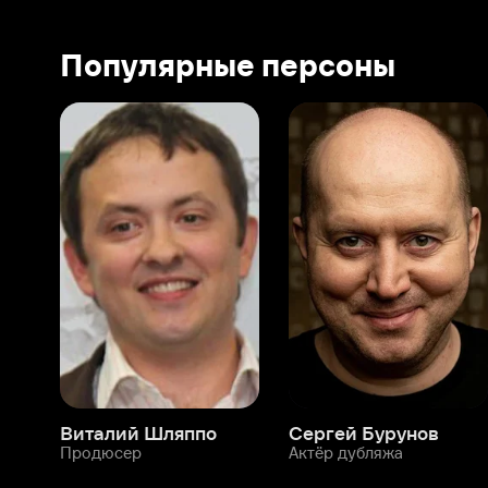
Виталий Шляппо
Сергей Бурунов
Тин
Продюсер
Актёр дубляжа
Прод
О нас
Разделы
О компании
Мой Иви
Вакансии
Фильмы
Программа бета-тестирования
Сериалы