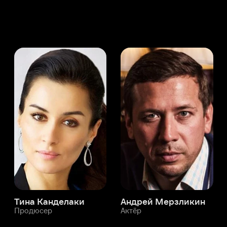
а Канделаки
Андрей Мерзликин
юсер
Актёр
Актёр
Мой Иви
Виктор Соловьев
Служба поддержки
Мы всегда готовы вам помочь.
Наши операторы онлайн 24/7