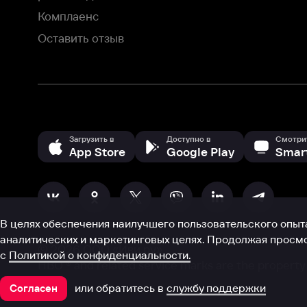
аналитических и маркетинговых целях. Продолжая просмотр нашего
©
2026
ООО «Иви.ру»
с
Политикой о конфиденциальности.
HBO ® and related service marks are the property of Home 
или обратитесь в
службу поддержки
Согласен