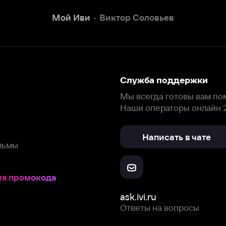
Написать в чате
окода
ask.ivi.ru
Ответы на вопросы
Скачайте из
Откройте в
Все устройства
RuStore
AppGallery
с мы собираем и используем
cookie-файлы и некоторые другие да