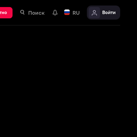
ск
RU
Войти