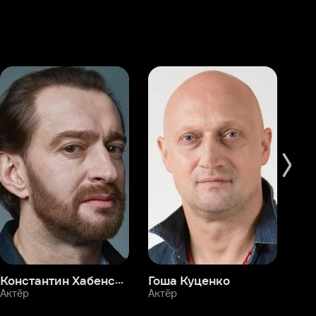
Константин Хабенский
Гоша Куценко
Фёдор Бондарчук
П
Актёр
Актёр
Ак