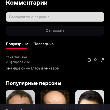
Комментарии
Виктория
родилась
27
Расскажите о персоне
ноября
1979
Отправить
года
в
городе
Популярные
Последние
Краснокаменск,
Россия.
Таня Татьяна
Отец
0
23 февраля 2023
Анатолий
она ещё снималась в универе
Боня
бывший
шахтер,
Популярные персоны
мать
–
Галина
Боня.
Воспитывали