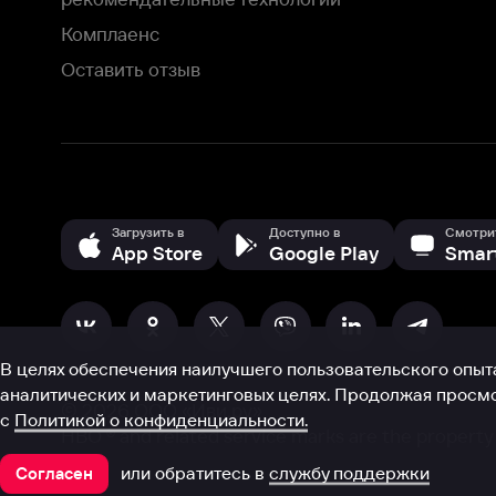
В целях обеспечения наилучшего пользовательского опыта для ва
аналитических и маркетинговых целях. Продолжая просмотр нашего
©
2026
ООО «Иви.ру»
с
Политикой о конфиденциальности.
HBO ® and related service marks are the property of Home 
или обратитесь в
службу поддержки
Согласен