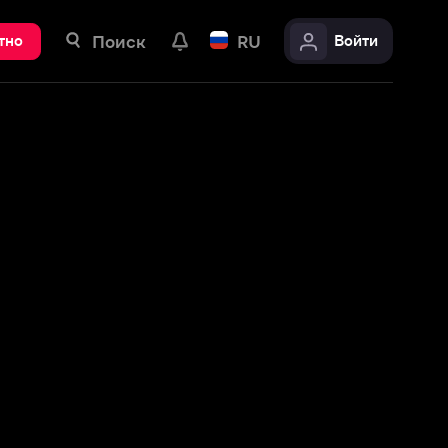
ск
RU
Войти