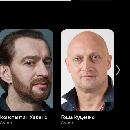
Константин Хабенский
Гоша Куценко
Фёдор Бондарчук
П
Актёр
Актёр
Ак