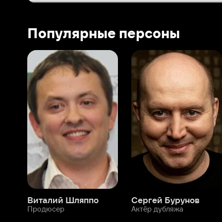
Виталий Шляппо
Сергей Бурунов
Тин
Продюсер
Актёр дубляжа
Прод
О нас
Разделы
О компании
Мой Иви