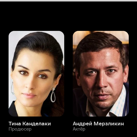
а Канделаки
Андрей Мерзликин
юсер
Актёр
Актёр
Мой Иви
Владимир Барский
Служба поддержки
Мы всегда готовы вам помочь.