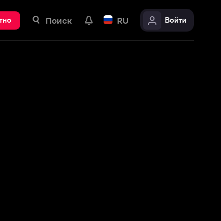
ск
RU
Войти