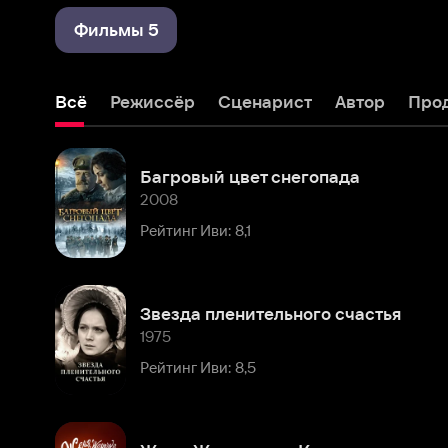
Всё
Режиссёр
Сценарист
Автор
Продюсер
Багровый цвет снегопада
2008
Рейтинг Иви: 8,1
Звезда пленительного счастья
1975
Рейтинг Иви: 8,5
Женя, Женечка и «Катюша»
1967
Рейтинг Иви: 8,3