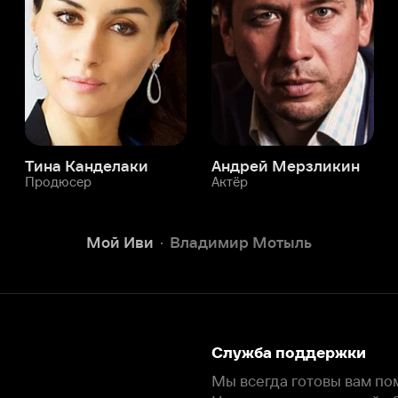
юсер
Актёр
Актёр
Мой Иви
Владимир Мотыль
Служба поддержки
Мы всегда готовы вам помочь.
Наши операторы онлайн 24/7
Написать в чате
окода
ask.ivi.ru
Ответы на вопросы