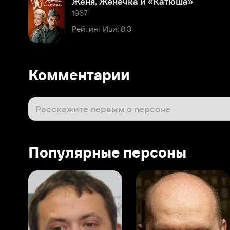
Комментарии
Расскажите первым о персоне
Популярные персоны
Виталий Шляппо
Сергей Бурунов
Тин