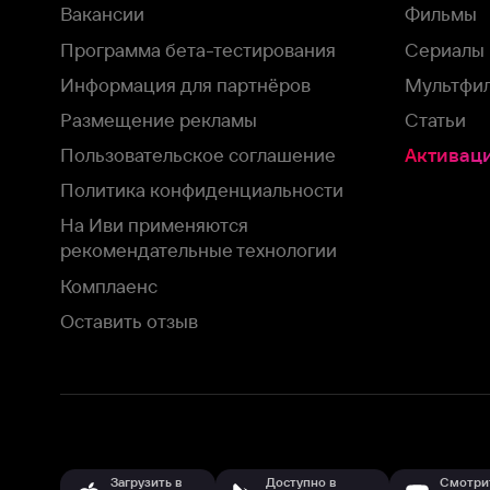
Оставить отзыв
Загрузить в
Доступно в
Смотрите на
App Store
Google Play
Smart TV
В целях обеспечения наилучшего пользовательского опыта для ва
аналитических и маркетинговых целях. Продолжая просмотр нашего
©
2026
ООО «Иви.ру»
с
Политикой о конфиденциальности.
HBO ® and related service marks are the property of Home 
или обратитесь в
службу поддержки
Согласен