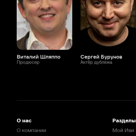
Продюсер
Актёр дубляжа
Прод
О нас
Разделы
О компании
Мой Иви
Вакансии
Фильмы
Программа бета-тестирования
Сериалы
Информация для партнёров
Мультфильмы
Размещение рекламы
Статьи
Пользовательское соглашение
Активация пром
Политика конфиденциальности
На Иви применяются
рекомендательные технологии
Комплаенс