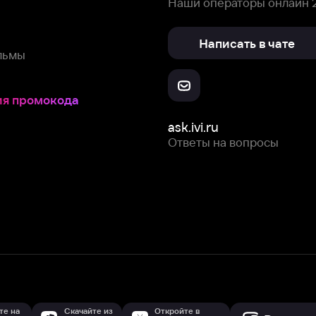
Скачайте из
Откройте в
Все устройства
RuStore
AppGallery
с мы собираем и используем
cookie-файлы и некоторые другие да
 сайта, вы соглашаетесь на сбор и использование cookie-файлов 
Box Office, Inc