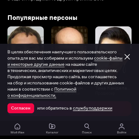
Популярные персоны
В целях обеспечения наилучшего пользовательского
опыта для вас мы собираем и используем
cookie-файлы
и некоторые другие данные
на нашем сайте
в технических, аналитических и маркетинговых целях.
Продолжая просмотр нашего сайта, вы соглашаетесь
на сбор и использование cookie-файлов и других данных
Виталий Шляппо
Сергей Бурунов
Тина Канделаки
нами в соответствии с
Политикой
Продюсер
Актёр дубляжа
Продюсер
о конфиденциальности.
или обратитесь в
службу поддержки
Согласен
Открыть в приложении
Мой Иви
Каталог
Поиск
Войти